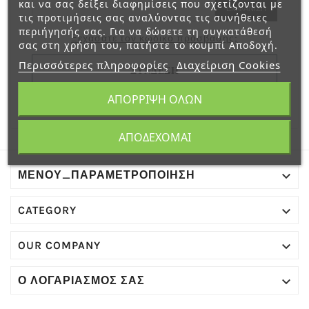
και να σας δείξει διαφημίσεις που σχετίζονται με
ΕΜΦΆΝΙΣΗ
τις προτιμήσεις σας αναλύοντας τις συνήθειες
περιήγησής σας. Για να δώσετε τη συγκατάθεσή
Ξεχάσατε τον κωδικό πρόσβασης;
σας στη χρήση του, πατήστε το κουμπί Αποδοχή.
Περισσότερες πληροφορίες
Διαχείριση Cookies
ΣΎΝΔΕΣΗ
ΑΠΌΡΡΙΨΗ ΌΛΩΝ
Δεν έχετε λογαριασμό; Ανοίξτε έναν εδώ
ΑΠΟΔΈΧΟΜΑΙ

ΜΕΝΟΎ_ΠΑΡΑΜΕΤΡΟΠΟΊΗΣΗ

CATEGORY

OUR COMPANY

Ο ΛΟΓΑΡΙΑΣΜΌΣ ΣΑΣ